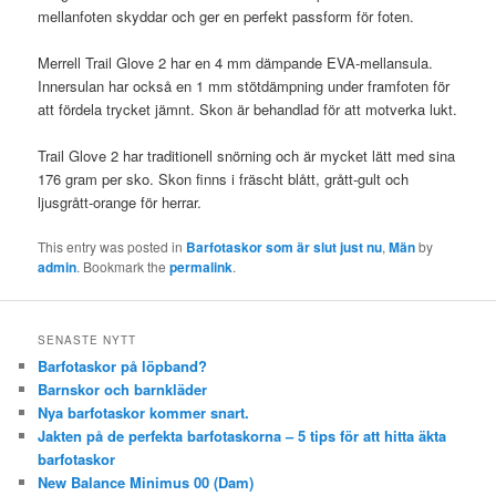
mellanfoten skyddar och ger en perfekt passform för foten.
Merrell Trail Glove 2 har en 4 mm dämpande EVA-mellansula.
Innersulan har också en 1 mm stötdämpning under framfoten för
att fördela trycket jämnt. Skon är behandlad för att motverka lukt.
Trail Glove 2 har traditionell snörning och är mycket lätt med sina
176 gram per sko. Skon finns i fräscht blått, grått-gult och
ljusgrått-orange för herrar.
This entry was posted in
Barfotaskor som är slut just nu
,
Män
by
admin
. Bookmark the
permalink
.
SENASTE NYTT
Barfotaskor på löpband?
Barnskor och barnkläder
Nya barfotaskor kommer snart.
Jakten på de perfekta barfotaskorna – 5 tips för att hitta äkta
barfotaskor
New Balance Minimus 00 (Dam)