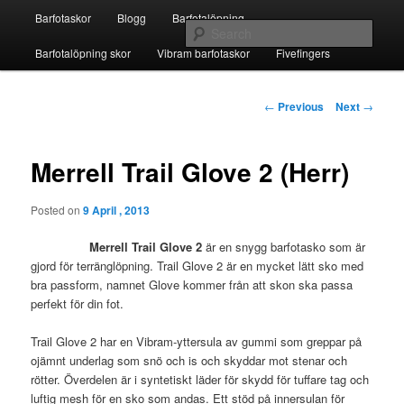
Skip
Main
Fivefingers för barfotalöpning
Barfotaskor
Blogg
Barfotalöpning
to
menu
Sear
primary
Barfotalöpning skor
Vibram barfotaskor
Fivefingers
content
Barfotaskor
Post
←
Previous
Next
→
navigation
Merrell Trail Glove 2 (Herr)
Posted on
9 April , 2013
Merrell Trail Glove 2
är en snygg barfotasko som är
gjord för terränglöpning. Trail Glove 2 är en mycket lätt sko med
bra passform, namnet Glove kommer från att skon ska passa
perfekt för din fot.
Trail Glove 2 har en Vibram-yttersula av gummi som greppar på
ojämnt underlag som snö och is och skyddar mot stenar och
rötter. Överdelen är i syntetiskt läder för skydd för tuffare tag och
luftig mesh för en sko som andas. Ett stöd på innersulan för