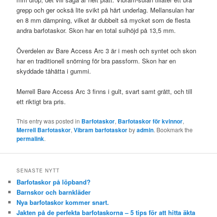
grepp och ger också lite svikt på hårt underlag. Mellansulan har
en 8 mm dämpning, vilket är dubbelt så mycket som de flesta
andra barfotaskor. Skon har en total sulhöjd på 13,5 mm.
Överdelen av Bare Access Arc 3 är i mesh och syntet och skon
har en traditionell snörning för bra passform. Skon har en
skyddade tåhätta i gummi.
Merrell Bare Access Arc 3 finns i gult, svart samt grått, och till
ett riktigt bra pris.
This entry was posted in
Barfotaskor
,
Barfotaskor för kvinnor
,
Merrell Barfotaskor
,
Vibram barfotaskor
by
admin
. Bookmark the
permalink
.
SENASTE NYTT
Barfotaskor på löpband?
Barnskor och barnkläder
Nya barfotaskor kommer snart.
Jakten på de perfekta barfotaskorna – 5 tips för att hitta äkta