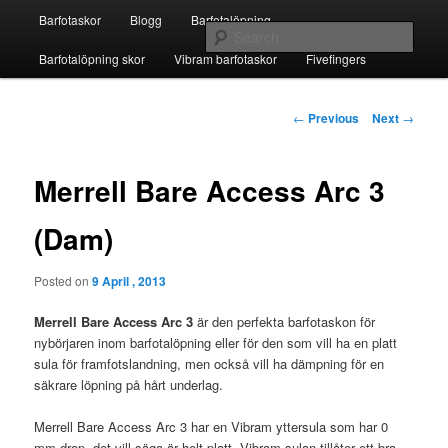
Skip
Main
Fivefingers för barfotalöpning
Barfotaskor
Blogg
Barfotalöpning
to
menu
Sear
primary
Barfotalöpning skor
Vibram barfotaskor
Fivefingers
content
Barfotaskor
Post
←
Previous
Next
→
navigation
Merrell Bare Access Arc 3
(Dam)
Posted on
9 April , 2013
Merrell Bare Access Arc 3
är den perfekta barfotaskon för
nybörjaren inom barfotalöpning eller för den som vill ha en platt
sula för framfotslandning, men också vill ha dämpning för en
säkrare löpning på hårt underlag.
Merrell Bare Access Arc 3 har en Vibram yttersula som har 0
mm drop, det vill säga är helt platt. Vibram-sulan tillåter ett bra