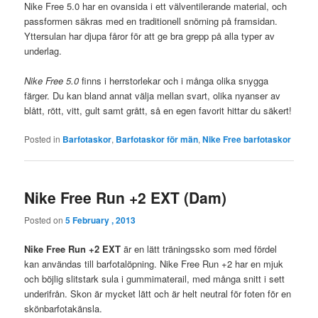
Nike Free 5.0 har en ovansida i ett välventilerande material, och
passformen säkras med en traditionell snörning på framsidan.
Yttersulan har djupa fåror för att ge bra grepp på alla typer av
underlag.
Nike Free 5.0
finns i herrstorlekar och i många olika snygga
färger. Du kan bland annat välja mellan svart, olika nyanser av
blått, rött, vitt, gult samt grått, så en egen favorit hittar du säkert!
Posted in
Barfotaskor
,
Barfotaskor för män
,
Nike Free barfotaskor
Nike Free Run +2 EXT (Dam)
Posted on
5 February , 2013
Nike Free Run +2 EXT
är en lätt träningssko som med fördel
kan användas till barfotalöpning. Nike Free Run +2 har en mjuk
och böjlig slitstark sula i gummimaterail, med många snitt i sett
underifrån. Skon är mycket lätt och är helt neutral för foten för en
skönbarfotakänsla.