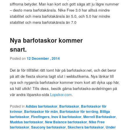
siffrorna betyder. Man kan kort och gott säga att ju lägre nummer
– desto mera barfotakänsla. Nike Free 3.0 har alltså mindre
stabilitet och mera barfotakänsla än 5.0, och 5.0 har mindre
stabilitet och mera barfotakänsla än 7.0
Nya barfotaskor kommer
snart.
Posted on
12 December , 2014
Det är för tillfället rätt tomt här på barfotaskor.net, och det beror
på att de flesta skorna tagit slut i webbutikerna. Nya länkar till
nya och nygamla barfotaskor kommer inom kort att dyka upp här,
så håll utkik! Tills dess, besök gärna barfotasko-avdelningen på
vår andra löparsko-sida
Lopskor.com
.
Posted in
Adidas barfotaskor
,
Barfotaskor
,
Barfotaskor för
kvinnor
,
Barfotaskor för män
,
Barfotaskor för terräng
,
Billiga
barfotaskor
,
Fivefingers
,
Inov 8 barfotaskor
,
Merrell Barfotaskor
,
Muddus barfotaskor
,
New Balance barfotaskor
,
Nike Free
barfotaskor
,
Saucony barfotaskor
,
Skechers barfotaskor
,
Under