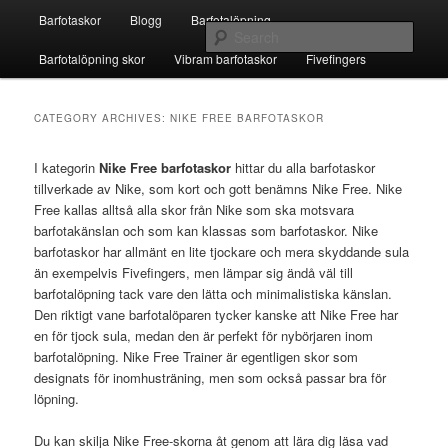
Skip
Skip
Main
Fivefingers för barfotalöpning
Barfotaskor
Blogg
Barfotalöpning
to
to
menu
Sear
primary
secondary
Barfotalöpning skor
Vibram barfotaskor
Fivefingers
content
content
Barfotaskor
CATEGORY ARCHIVES:
NIKE FREE BARFOTASKOR
I kategorin
Nike Free barfotaskor
hittar du alla barfotaskor
tillverkade av Nike, som kort och gott benämns Nike Free. Nike
Free kallas alltså alla skor från Nike som ska motsvara
barfotakänslan och som kan klassas som barfotaskor. Nike
barfotaskor har allmänt en lite tjockare och mera skyddande sula
än exempelvis Fivefingers, men lämpar sig ändå väl till
barfotalöpning tack vare den lätta och minimalistiska känslan.
Den riktigt vane barfotalöparen tycker kanske att Nike Free har
en för tjock sula, medan den är perfekt för nybörjaren inom
barfotalöpning. Nike Free Trainer är egentligen skor som
designats för inomhusträning, men som också passar bra för
löpning.
Du kan skilja Nike Free-skorna åt genom att lära dig läsa vad