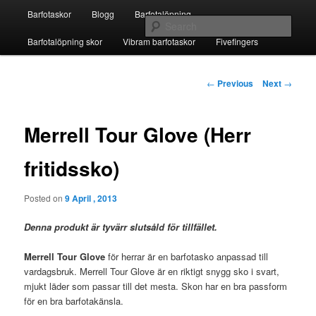
Skip
Main
Fivefingers för barfotalöpning
Barfotaskor
Blogg
Barfotalöpning
to
menu
Sear
primary
Barfotalöpning skor
Vibram barfotaskor
Fivefingers
content
Barfotaskor
Post
←
Previous
Next
→
navigation
Merrell Tour Glove (Herr
fritidssko)
Posted on
9 April , 2013
Denna produkt är tyvärr slutsåld för tillfället.
Merrell Tour Glove
för herrar är en barfotasko anpassad till
vardagsbruk. Merrell Tour Glove är en riktigt snygg sko i svart,
mjukt läder som passar till det mesta. Skon har en bra passform
för en bra barfotakänsla.