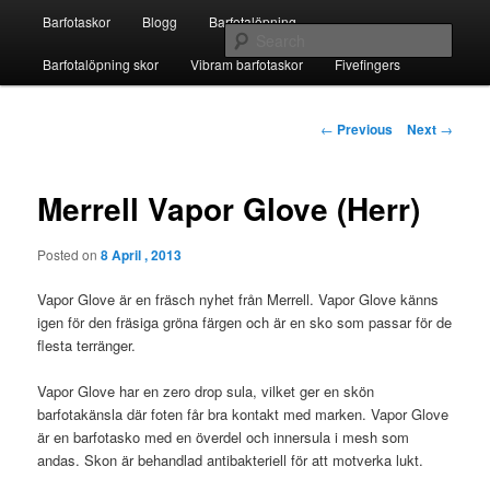
Skip
Main
Fivefingers för barfotalöpning
Barfotaskor
Blogg
Barfotalöpning
to
menu
Sear
primary
Barfotalöpning skor
Vibram barfotaskor
Fivefingers
content
Barfotaskor
Post
←
Previous
Next
→
navigation
Merrell Vapor Glove (Herr)
Posted on
8 April , 2013
Vapor Glove är en fräsch nyhet från Merrell. Vapor Glove känns
igen för den fräsiga gröna färgen och är en sko som passar för de
flesta terränger.
Vapor Glove har en zero drop sula, vilket ger en skön
barfotakänsla där foten får bra kontakt med marken. Vapor Glove
är en barfotasko med en överdel och innersula i mesh som
andas. Skon är behandlad antibakteriell för att motverka lukt.