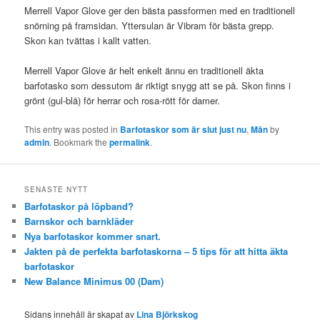
Merrell Vapor Glove ger den bästa passformen med en traditionell
snörning på framsidan. Yttersulan är Vibram för bästa grepp.
Skon kan tvättas i kallt vatten.
Merrell Vapor Glove är helt enkelt ännu en traditionell äkta
barfotasko som dessutom är riktigt snygg att se på. Skon finns i
grönt (gul-blå) för herrar och rosa-rött för damer.
This entry was posted in
Barfotaskor som är slut just nu
,
Män
by
admin
. Bookmark the
permalink
.
SENASTE NYTT
Barfotaskor på löpband?
Barnskor och barnkläder
Nya barfotaskor kommer snart.
Jakten på de perfekta barfotaskorna – 5 tips för att hitta äkta
barfotaskor
New Balance Minimus 00 (Dam)
Sidans innehåll är skapat av
Lina Björkskog