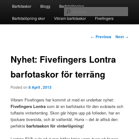
Skip
Main
Fivefingers för barfotalöpning
Barfotaskor
Blogg
Barfotalöpning
to
menu
Sear
primary
Barfotalöpning skor
Vibram barfotaskor
Fivefingers
content
Barfotaskor
Post
←
Previous
Next
→
navigation
Nyhet: Fivefingers Lontra
barfotaskor för terräng
Posted on
8 April , 2013
Vibram Fivefingers har kommit ut med en underbar nyhet:
Fivefingers Lontra
som är en barfotasko för den svåraste och
tuffaste vinterterräng. Skon går högre upp på fotleden, har en
tjockare översida, och är vattentät. Hurra – det är alltså den
perfekte
barfotaskon för vinterlöpning!
Lontras EVA-sula på 4 mm håller foten varm även på frusen