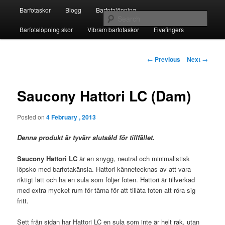
Skip
Main
Fivefingers för barfotalöpning
Barfotaskor
Blogg
Barfotalöpning
to
menu
Sear
primary
Barfotalöpning skor
Vibram barfotaskor
Fivefingers
content
Barfotaskor
Post
←
Previous
Next
→
navigation
Saucony Hattori LC (Dam)
Posted on
4 February , 2013
Denna produkt är tyvärr slutsåld för tillfället.
Saucony Hattori LC
är en snygg, neutral och minimalistisk
löpsko med barfotakänsla. Hattori kännetecknas av att vara
riktigt lätt och ha en sula som följer foten. Hattori är tillverkad
med extra mycket rum för tårna för att tillåta foten att röra sig
fritt.
Sett från sidan har Hattori LC en sula som inte är helt rak, utan