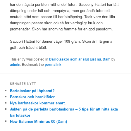
har den lägsta punkten mitt under foten. Saucony Hattori har lätt
dämpning under häl och trampdyna, men ger ändå foten ett
neutralt stöd som passar till barfotalöpning. Tack vare den lilla
dämpningen passar skon också för vardagligt bruk och
promenader. Skon har snörning framme för en god passform.
Saucori Hattori för damer väger 108 gram. Skon är i färgerna
grått och fräscht blått.
This entry was posted in
Barfotaskor som är slut just nu
,
Dam
by
admin
. Bookmark the
permalink
.
SENASTE NYTT
Barfotaskor på löpband?
Barnskor och barnkläder
Nya barfotaskor kommer snart.
Jakten på de perfekta barfotaskorna – 5 tips för att hitta äkta
barfotaskor
New Balance Minimus 00 (Dam)