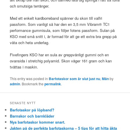
och smutsiga terränger.
Med ett enkelt kardborreband spänner du skon till valfri
passform. Som vanligt så har den en 3,5 mm Vibram® TC1
performance gummisula, som följer fotens passform. Sulan på
KSO med små snitt i, är formad för att ge ett extra bra grepp på
våta och heta underlag.
Fivefingers KSO har en sula av greppvänligt gummi och en
ovansida i stretchig polyamid. Skon väger 161 gram och kan
tvättas i maskin.
This entry was posted in
Barfotaskor som är slut just nu
,
Män
by
admin
. Bookmark the
permalink
.
SENASTE NYTT
Barfotaskor på löpband?
Barnskor och barnkläder
Nya barfotaskor kommer snart.
Jakten på de perfekta barfotaskorna – 5 tips för att hitta äkta