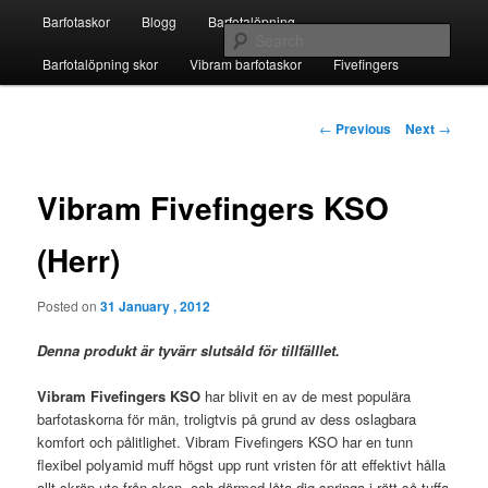
Skip
Main
Fivefingers för barfotalöpning
Barfotaskor
Blogg
Barfotalöpning
to
menu
Sear
primary
Barfotalöpning skor
Vibram barfotaskor
Fivefingers
content
Barfotaskor
Post
←
Previous
Next
→
navigation
Vibram Fivefingers KSO
(Herr)
Posted on
31 January , 2012
Denna produkt är tyvärr slutsåld för tillfälllet.
Vibram Fivefingers KSO
har blivit en av de mest populära
barfotaskorna för män, troligtvis på grund av dess oslagbara
komfort och pålitlighet. Vibram Fivefingers KSO har en tunn
flexibel polyamid muff högst upp runt vristen för att effektivt hålla
allt skräp ute från skon, och därmed låta dig springa i rätt så tuffa