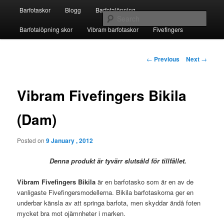
Skip
Main
Fivefingers för barfotalöpning
Barfotaskor
Blogg
Barfotalöpning
to
menu
Sear
primary
Barfotalöpning skor
Vibram barfotaskor
Fivefingers
content
Barfotaskor
Post
←
Previous
Next
→
navigation
Vibram Fivefingers Bikila
(Dam)
Posted on
9 January , 2012
Denna produkt är tyvärr slutsåld för tillfället.
Vibram Fivefingers Bikila
är en barfotasko som är en av de
vanligaste Fivefingersmodellerna. Bikila barfotaskorna ger en
underbar känsla av att springa barfota, men skyddar ändå foten
mycket bra mot ojämnheter i marken.