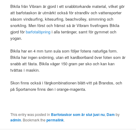
Bikila från Vibram är gjord i ett snabbtorkande material, vilket gör
att barfotaskon är utmärkt också för strandliv och vattensporter
såsom vindsurfing, kitesurfing, beachvolley, simmning och
snorkling. Men först och främst så är Vibram fivefingers Bikila
gjord för
barfotalöpning
i alla terränger, samt för gymmet och
yogan.
Bikila har en 4 mm tunn sula som följer fotens naturliga form.
Bikila har ingen snörning, utan ett kardborrband över foten som är
snabb att fästa. Bikila väger 150 gram per sko och kan kan
tvättas i maskin.
Skon finns också i färgkombinationen blått-vitt på Brandos, och
på Sportamore finns den i orange-magenta.
This entry was posted in
Barfotaskor som är slut just nu
,
Dam
by
admin
. Bookmark the
permalink
.