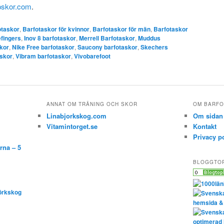
pskor.com
.
otaskor
,
Barfotaskor för kvinnor
,
Barfotaskor för män
,
Barfotaskor
efingers
,
Inov 8 barfotaskor
,
Merrell Barfotaskor
,
Muddus
kor
,
Nike Free barfotaskor
,
Saucony barfotaskor
,
Skechers
skor
,
Vibram barfotaskor
,
Vivobarefoot
ANNAT OM TRÄNING OCH SKOR
OM BARFO
Linabjorkskog.com
Om sidan
Vitamintorget.se
Kontakt
Privacy p
rna – 5
BLOGGTO
örkskog