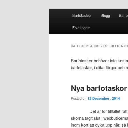
Skip
Skip
Main
Fivefingers för barfotalöpning
Barfotaskor
Blogg
Barfo
to
to
menu
primary
secondary
Barfotaskor
Fivefingers
content
content
CATEGORY ARCHIVES:
BILLIGA 
Barfotaskor behöver inte kosta
barfotaskor, i olika färger och 
Nya barfotaskor
Posted on
12 December , 2014
Det är för tillfället 
skorna tagit slut i webbutiker
inom kort att dyka upp här, så 