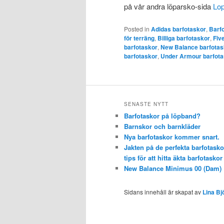
på vår andra löparsko-sida
Lo
Posted in
Adidas barfotaskor
,
Barf
för terräng
,
Billiga barfotaskor
,
Fiv
barfotaskor
,
New Balance barfotas
barfotaskor
,
Under Armour barfota
SENASTE NYTT
Barfotaskor på löpband?
Barnskor och barnkläder
Nya barfotaskor kommer snart.
Jakten på de perfekta barfotasko
tips för att hitta äkta barfotaskor
New Balance Minimus 00 (Dam)
Sidans innehåll är skapat av
Lina Bj