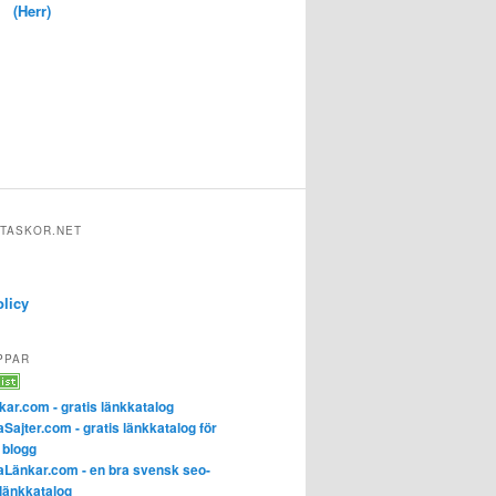
(Herr)
TASKOR.NET
olicy
PPAR