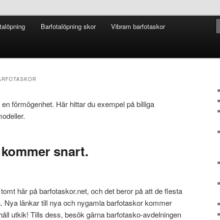
talöpning
Barfotalöpning skor
Vibram barfotaskor
BARFOTASKOR
 en förmögenhet. Här hittar du exempel på billiga
modeller.
 kommer snart.
rätt tomt här på barfotaskor.net, och det beror på att de flesta
na. Nya länkar till nya och nygamla barfotaskor kommer
håll utkik! Tills dess, besök gärna barfotasko-avdelningen