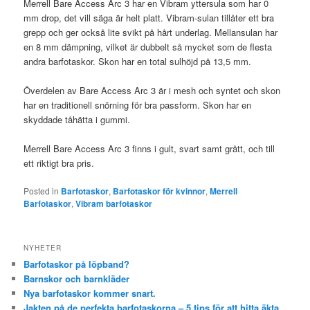
Merrell Bare Access Arc 3 har en Vibram yttersula som har 0
mm drop, det vill säga är helt platt. Vibram-sulan tillåter ett bra
grepp och ger också lite svikt på hårt underlag. Mellansulan har
en 8 mm dämpning, vilket är dubbelt så mycket som de flesta
andra barfotaskor. Skon har en total sulhöjd på 13,5 mm.
Överdelen av Bare Access Arc 3 är i mesh och syntet och skon
har en traditionell snörning för bra passform. Skon har en
skyddade tåhätta i gummi.
Merrell Bare Access Arc 3 finns i gult, svart samt grått, och till
ett riktigt bra pris.
Posted in
Barfotaskor
,
Barfotaskor för kvinnor
,
Merrell
Barfotaskor
,
Vibram barfotaskor
NYHETER
Barfotaskor på löpband?
Barnskor och barnkläder
Nya barfotaskor kommer snart.
Jakten på de perfekta barfotaskorna – 5 tips för att hitta äkta