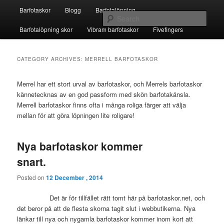
Skip
Skip
Main
Fivefingers för barfotalöpning
Barfotaskor
Blogg
Barfotalöpning
to
to
menu
Sear
primary
secondary
Barfotalöpning skor
Vibram barfotaskor
Fivefingers
content
content
Barfotaskor
CATEGORY ARCHIVES:
MERRELL BARFOTASKOR
Merrel har ett stort urval av barfotaskor, och Merrels barfotaskor
kännetecknas av en god passform med skön barfotakänsla.
Merrell barfotaskor finns ofta i många roliga färger att välja
mellan för att göra löpningen lite roligare!
Nya barfotaskor kommer
snart.
Posted on
12 December , 2014
Det är för tillfället rätt tomt här på barfotaskor.net, och
det beror på att de flesta skorna tagit slut i webbutikerna. Nya
länkar till nya och nygamla barfotaskor kommer inom kort att