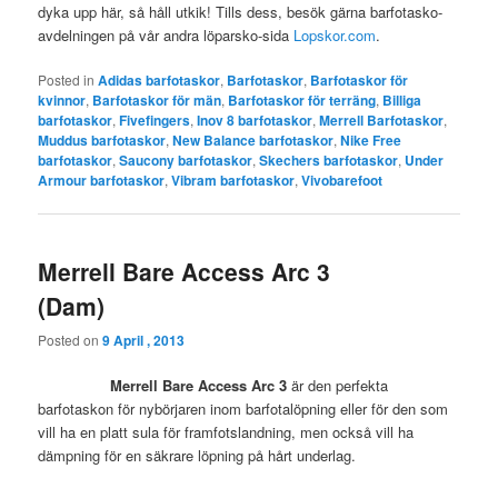
dyka upp här, så håll utkik! Tills dess, besök gärna barfotasko-
avdelningen på vår andra löparsko-sida
Lopskor.com
.
Posted in
Adidas barfotaskor
,
Barfotaskor
,
Barfotaskor för
kvinnor
,
Barfotaskor för män
,
Barfotaskor för terräng
,
Billiga
barfotaskor
,
Fivefingers
,
Inov 8 barfotaskor
,
Merrell Barfotaskor
,
Muddus barfotaskor
,
New Balance barfotaskor
,
Nike Free
barfotaskor
,
Saucony barfotaskor
,
Skechers barfotaskor
,
Under
Armour barfotaskor
,
Vibram barfotaskor
,
Vivobarefoot
Merrell Bare Access Arc 3
(Dam)
Posted on
9 April , 2013
Merrell Bare Access Arc 3
är den perfekta
barfotaskon för nybörjaren inom barfotalöpning eller för den som
vill ha en platt sula för framfotslandning, men också vill ha
dämpning för en säkrare löpning på hårt underlag.